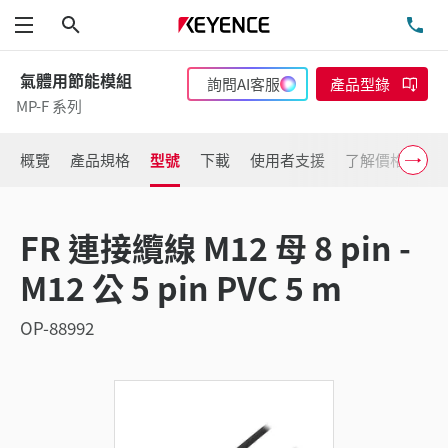
搜尋
洽
功能表
氣體用節能模組
詢問AI客服
產品型錄
MP-F 系列
概覽
產品規格
型號
下載
使用者支援
了解價格
FR 連接纜線 M12 母 8 pin -
M12 公 5 pin PVC 5 m
OP-88992