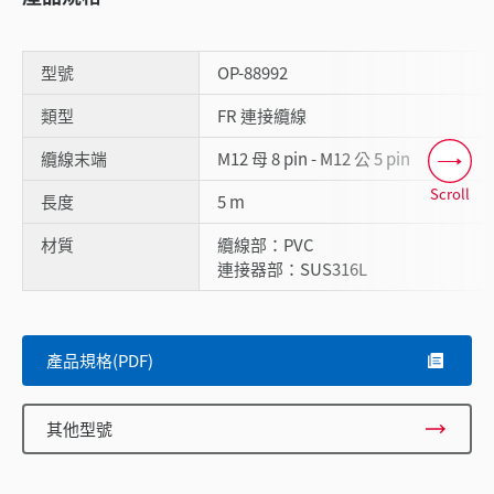
型號
OP-88992
類型
FR 連接纜線
纜線末端
M12 母 8 pin - M12 公 5 pin
Scroll
長度
5 m
材質
纜線部：PVC
連接器部：SUS316L
產品規格(PDF)
其他型號