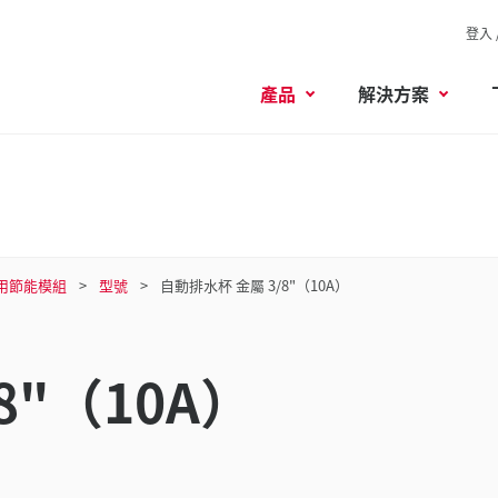
登入 
產品
解決方案
用節能模組
型號
自動排水杯 金屬 3/8"（10A）
8"（10A）