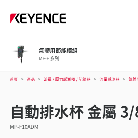
氣體用節能模組
MP-F 系列
首頁
產品
流量 / 壓力感測器 / 記錄器
流量感測器
氣體
自動排水杯 金屬 3/
MP-F10ADM