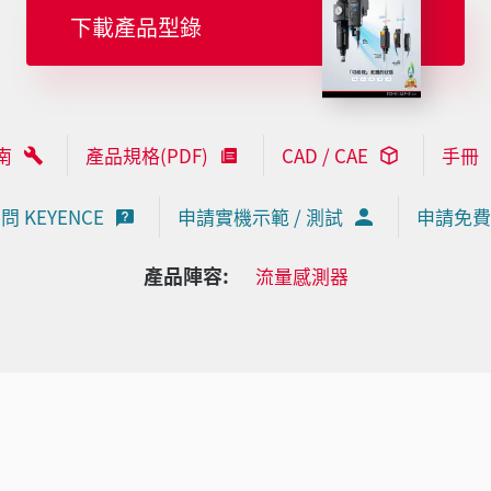
下載產品型錄
南
產品規格(PDF)
CAD / CAE
手冊
問 KEYENCE
申請實機示範 / 測試
申請免費
產品陣容:
流量感測器