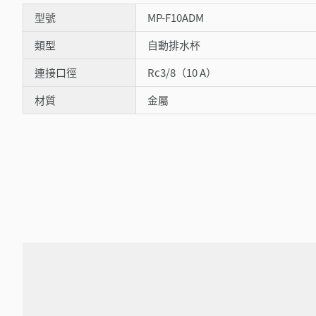
型號
MP-F10ADM
類型
自動排水杯
連接口徑
Rc3/8（10 A）
材質
金屬