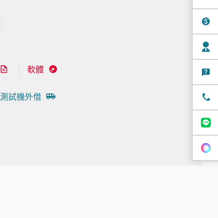
軟體
測試機外借