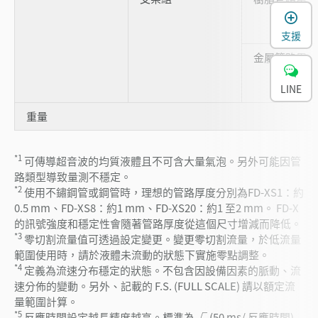
支援
金屬管路用
LINE
重量
*1
可傳導超音波的均質液體且不可含大量氣泡。另外可能因管
路類型導致量測不穩定。
*2
使用不鏽鋼管或鋼管時，理想的管路厚度分別為FD-XS1：約
0.5 mm、FD-XS8：約1 mm、FD-XS20：約1 至2 mm。 FD-X
的訊號強度和穩定性會隨著管路厚度從這個尺寸增減而降低。
*3
零切割流量值可透過設定變更。變更零切割流量，於低流量
範圍使用時，請於液體未流動的狀態下實施零點調整。
*4
定義為流速分布穩定的狀態。不包含因設備因素的脈動、流
速分佈的變動。另外、記載的 F.S. (FULL SCALE) 請以額定流
量範圍計算。
*5
反應時間設定越長精度越高。標準為 √ (50 ms/ 反應時間)