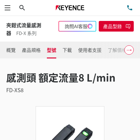
搜尋
洽
功能表
夾鉗式流量感測
詢問AI客服
產品型錄
器
FD-X 系列
概覽
產品規格
型號
下載
使用者支援
了解價格
感測頭 額定流量8 L/min
FD-XS8