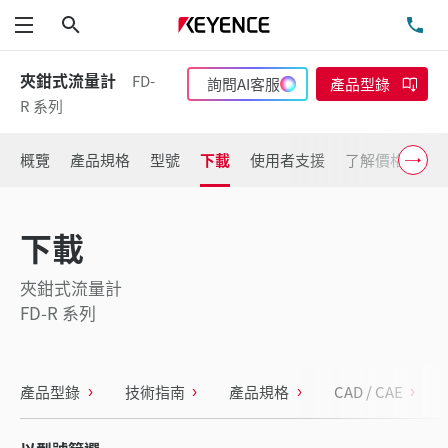
搜尋
洽
功能表
夾鉗式流量計
FD-
詢問AI客服
產品型錄
R 系列
概覽
產品規格
型號
下載
使用者支援
了解價格
下載
夾鉗式流量計
FD-R 系列
產品型錄
技術指南
產品規格
CAD / CAE