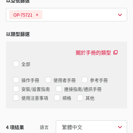
以型號篩選
OP-75721
以類型篩選
關於手冊的類型
全部
操作手冊
使用者手冊
參考手冊
安裝/設置指南
連接指南/通訊手冊
使用注意事項
規格
其他
繁體中文
4
項結果
語言