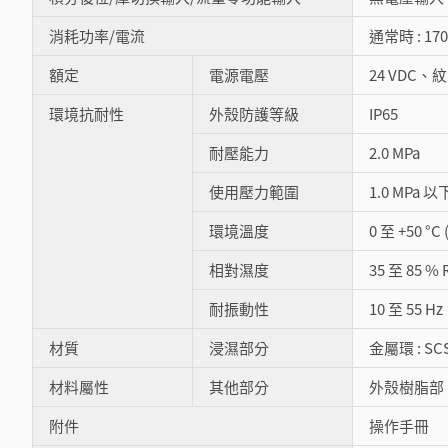
消耗功率/電流
通常時 : 170
額定
電源電壓
24 VDC、紋波
環境抗耐性
外殼防護等級
IP65
耐壓能力
2.0 MPa
使用壓力範圍
1.0 MPa 以
環境溫度
0 至 +50 °
相對濕度
35 至 85 %
耐振動性
10 至 55 
材質
浸濕部分
金屬環 : SC
材料屬性
其他部分
外殼樹脂部 :
附件
操作手冊