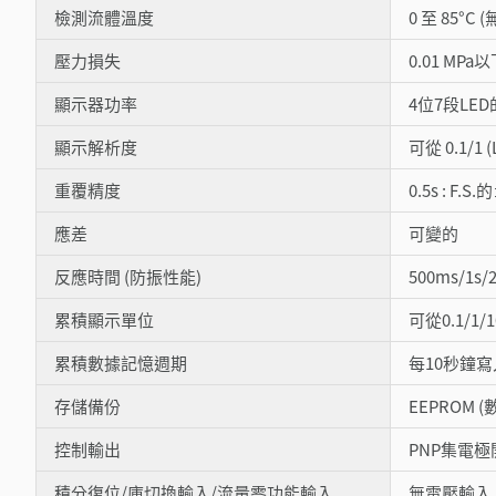
檢測流體溫度
0 至 85°C 
壓力損失
0.01 MPa
顯示器功率
4位7段LE
顯示解析度
可從 0.1/1 
重覆精度
0.5s : F.
應差
可變的
反應時間 (防振性能)
500ms/1s/2
累積顯示單位
可從0.1/1/1
累積數據記憶週期
每10秒鐘
存儲備份
EEPROM 
控制輸出
PNP集電極開
積分復位/庫切換輸入/流量零功能輸入
無電壓輸入