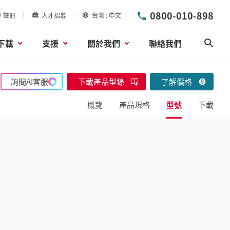
0800-010-898
/ 註冊
人才招募
台灣
中文
下載
支援
關於我們
聯絡我們
搜尋
詢問AI客服
下載產品型錄
了解價格
概覽
產品規格
型號
下載