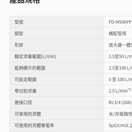
型號
FD-M50AYP
類型
橫配管用
形狀
放大器一體
額定流量範圍[L/min]
2.5至50 L/
能夠顯示的範圍
2.5至100 L
可設定範圍
0 至 100 L/
*3
零切割流量
2.5 L/min
連接口徑
Rc3/4 (20A)
可使用的流體
水/非腐蝕
可使用的流體導電率
5µS/cm以