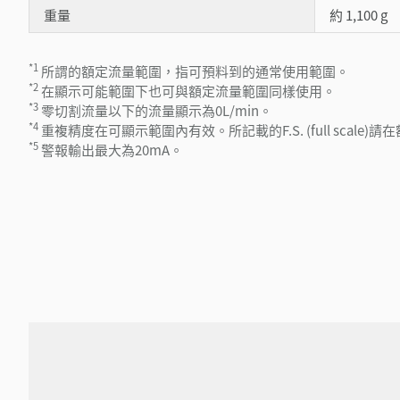
重量
約 1,100 g
*1
所謂的額定流量範圍，指可預料到的通常使用範圍。
*2
在顯示可能範圍下也可與額定流量範圍同樣使用。
*3
零切割流量以下的流量顯示為0L/min。
*4
重複精度在可顯示範圍內有效。所記載的F.S. (full scale
*5
警報輸出最大為20mA。