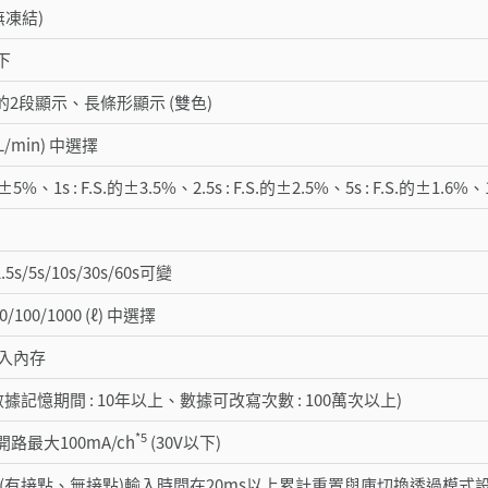
(無凍結)
以下
D的2段顯示、長條形顯示 (雙色)
(L/min) 中選擇
S.的±5%、1s : F.S.的±3.5%、2.5s : F.S.的±2.5%、5s : F.S.的±1.6%、
.5s/5s/10s/30s/60s可變
0/100/1000 (ℓ) 中選擇
寫入內存
(數據記憶期間 : 10年以上、數據可改寫次數 : 100萬次以上)
*5
路最大100mA/ch
(30V以下)
 (有接點、無接點)輸入時間在20ms以上累計重置與庫切換透過模式