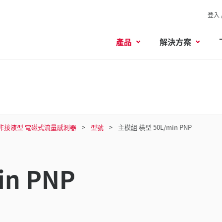
登入 
產品
解決方案
非接液型 電磁式流量感測器
型號
主模組 橫型 50L/min PNP
n PNP