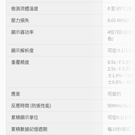
檢測流體溫度
0 至 85°C (
壓力損失
0.01 MPa以下
顯示器功率
4位7段LED
色)
顯示解析度
可從 0.1/1 (
重覆精度
0.5s : F.S.
2.5s : F.S.的
±1.6%、10s :
±0.8%、60s 
應差
可變的
反應時間 (防振性能)
500ms/1s/2.
累積顯示單位
可從0.1/1/10/
累積數據記憶週期
每10秒鐘寫