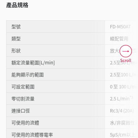
產品規格
型號
FD-M50AT
類型
縱配管用
形狀
放大器一體型
Scroll
額定流量範圍[L/min]
2.5至50 L/mi
能夠顯示的範圍
2.5至100 L/m
可設定範圍
0 至 100 L/mi
*3
零切割流量
2.5 L/min
連接口徑
Rc3/4 (20A)
可使用的流體
水/非腐蝕性
可使用的流體導電率
5µS/cm以上