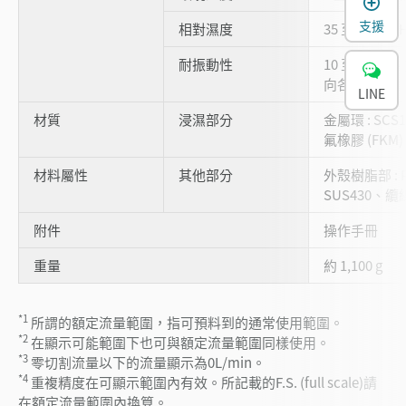
支援
相對濕度
35 至 85 % 
耐振動性
10 至 55 Hz
向各 2 小時
LINE
材質
浸濕部分
金屬環 : SCS
氟橡膠 (FKM)
材料屬性
其他部分
外殼樹脂部 : 
SUS430、纜線 
附件
操作手冊
重量
約 1,100 g
*1
所謂的額定流量範圍，指可預料到的通常使用範圍。
*2
在顯示可能範圍下也可與額定流量範圍同樣使用。
*3
零切割流量以下的流量顯示為0L/min。
*4
重複精度在可顯示範圍內有效。所記載的F.S. (full scale)請
在額定流量範圍內換算。