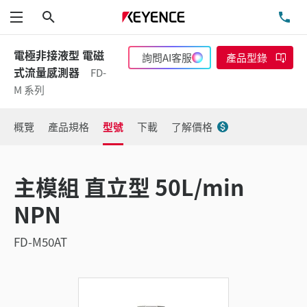
搜尋
洽
功能表
電極非接液型 電磁
詢問AI客服
產品型錄
式流量感測器
FD-
M 系列
概覽
產品規格
型號
下載
了解價格
主模組 直立型 50L/min
NPN
FD-M50AT