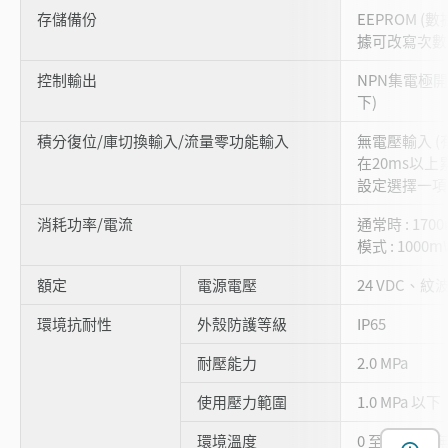
存儲備份
EEPROM (
據可改寫次數 :
控制輸出
NPN集電極開
下)
積分復位/庫切換輸入/流量零功能輸入
無電壓輸入 
在20ms以
設定選擇一項
消耗功率/電流
通常時 : 1700
模式 : 1000m
額定
電源電壓
24 VDC、紋波 
環境抗耐性
外殼防護等級
IP65
耐壓能力
2.0 MPa
使用壓力範圍
1.0 MPa 以下
環境溫度
0 至 +50 °C 