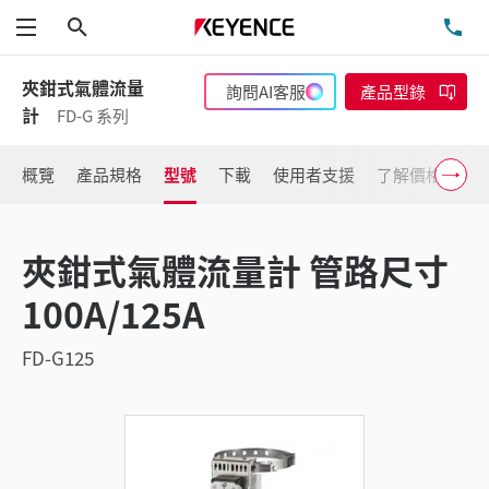
搜尋
洽
功能表
夾鉗式氣體流量
詢問AI客服
產品型錄
計
FD-G 系列
概覽
產品規格
型號
下載
使用者支援
了解價格
夾鉗式氣體流量計 管路尺寸
100A/125A
FD-G125