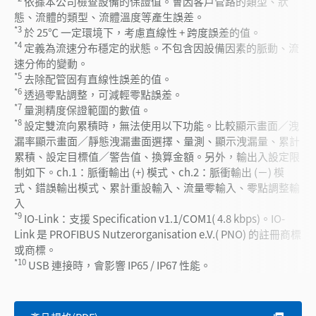
依據本公司檢查設備的保證值。會因客戶管路的類型、狀
態、流體的類型、流體溫度等產生誤差。
*3
於 25℃ 一定環境下，考慮直線性 + 跨度誤差的值。
*4
定義為流速分布穩定的狀態。不包含因設備因素的脈動、流
速分佈的變動。
*5
去除配管固有直線性誤差的值。
*6
透過零點調整，可減輕零點誤差。
*7
量測精度保證範圍的數值。
*8
設定雙流向累積時，無法使用以下功能。比較顯示畫面／洩
漏率顯示畫面／靜態洩漏畫面選擇、量測、顯示洩漏量、累計
累積、設定目標值／警告值、換算金額。另外，輸出入設定限
制如下。ch.1：脈衝輸出 (+) 模式、ch.2：脈衝輸出 (－) 模
式、錯誤輸出模式、累計重設輸入、流量零輸入、零點調整輸
入
*9
IO-Link：支援 Specification v1.1/COM1( 4.8 kbps)。IO-
Link 是 PROFIBUS Nutzerorganisation e.V.( PNO) 的註冊商標
或商標。
*10
USB 連接時，會影響 IP65 / IP67 性能。