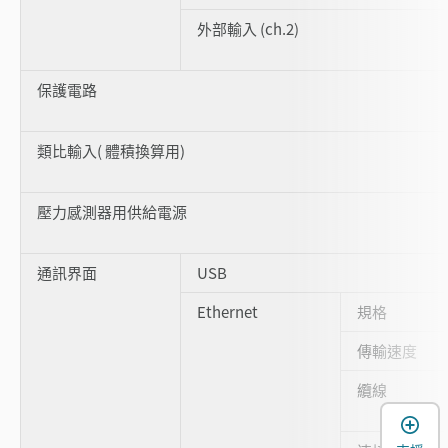
外部輸入 (ch.2)
保護電路
類比輸入( 體積換算用)
壓力感測器用供給電源
通訊界面
USB
Ethernet
規格
傳輸速度
纜線