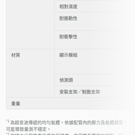
相對濕度
耐振動性
耐衝擊性
材質
顯示模組
偵測頭
安裝支架／制振支架
重量
*1
為超音波傳遞的均勻氣體。依據配管內的壓力及氣體類型，
可能導致量測不穩定。
*2