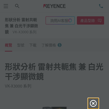
搜尋
洽
功能表
形狀分析 雷射共軛
詢問AI客服
產品型錄
焦 兼 白光干涉顯微
鏡
VK-X3000 系列
概覽
型號
下載
了解價格
形狀分析 雷射共軛焦 兼 白光
干涉顯微鏡
VK-X3000 系列