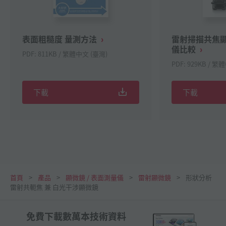
表面粗糙度 量測方法
雷射掃描共焦
儀比較
PDF: 811KB / 繁體中文 (臺灣)
PDF: 929KB / 繁
下載
下載
首頁
產品
顯微鏡 / 表面測量儀
雷射顯微鏡
形狀分析
雷射共軛焦 兼 白光干涉顯微鏡
免費下載數萬本技術資料