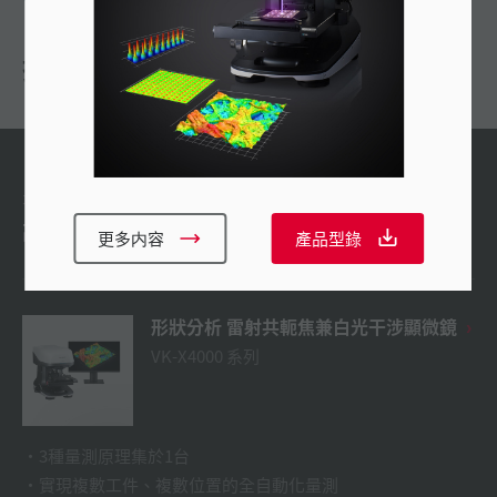
推薦
最新產品
高精度量測所有3D形狀
更多内容
產品型錄
形狀分析 雷射共軛焦兼白光干涉顯微鏡
VK-X4000 系列
3種量測原理集於1台
實現複數工件、複數位置的全自動化量測