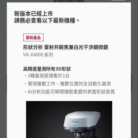
新版本已經上市
請務必查看以下最新機種。
採用雷射共軛焦、白光干涉、Focus Variation 3種不同掃描原
最新產品
理的「三重掃描方式」。以高精度量測、分析各種目標物。實
形狀分析 雷射共軛焦兼白光干涉顯微鏡
現最高解析度0.01 nm，奈米等級微小形狀
...
查看更多
VK-X4000 系列
高精度量測所有3D形狀
3種量測原理集於1台
實現複數工件、複數位置的全自動化量測
下載產品型錄
AI分析功能可瞬間擷取重要的表面形狀差異
了解價格
詢問 KEYENCE
0800-010-898