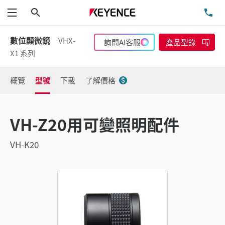
搜尋
洽
功能表
數位顯微鏡
VHX-
詢問AI客服
產品型錄
X1 系列
概覽
型號
下載
了解價格
VH-Z20用可變照明配件
VH-K20