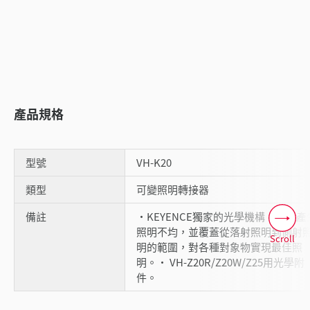
產品規格
型號
VH-K20
類型
可變照明轉接器
備註
・KEYENCE獨家的光學機構，不會產
照明不均，並覆蓋從落射照明到側射
Scroll
明的範圍，對各種對象物實現最佳照
明。・ VH-Z20R/Z20W/Z25用光學附
件。