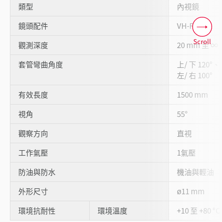
類型
內視鏡
鏡頭配件
VH-F
Scroll
觀測深度
20 mm 至 ∞
套管彎曲角度
上/ 下 120°、
左/ 右 100°
有效長度
1500 mm
視角
55°
觀察方向
直視
工作氣壓
1氣壓
防油與防水
機油與輕油
外形尺寸
ø11 mm
環境抗耐性
環境溫度
+10 至 +80 °C