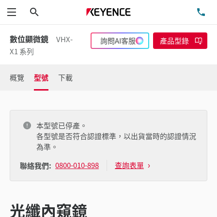
搜尋
洽
功能表
數位顯微鏡
VHX-
詢問AI客服
產品型錄
X1 系列
概覽
型號
下載
本型號已停產。
各型號是否符合認證標準，以出貨當時的認證情況
為準。
0800-010-898
查詢表單
聯絡我們:
光纖內窺鏡