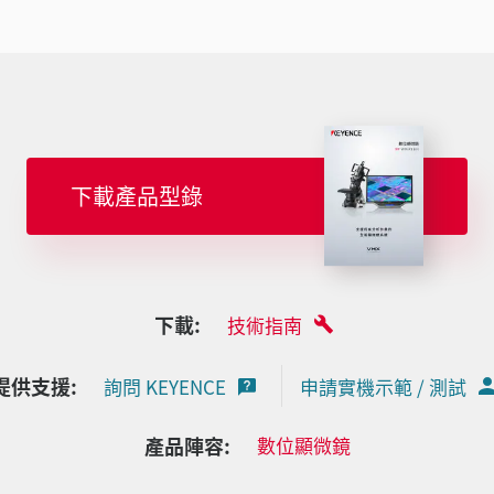
下載產品型錄
下載:
技術指南
提供支援:
詢問 KEYENCE
申請實機示範 / 測試
產品陣容:
數位顯微鏡