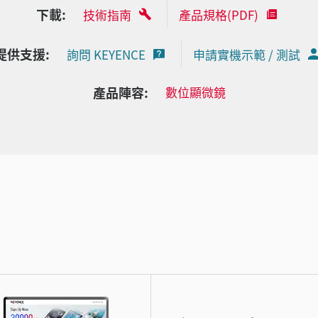
下載:
技術指南
產品規格(PDF)
提供支援:
詢問 KEYENCE
申請實機示範 / 測試
產品陣容:
數位顯微鏡