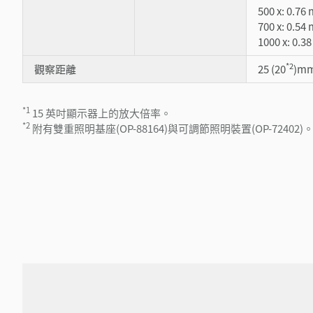
500 x: 0.76
700 x: 0.54
1000 x: 0.
*2
觀察距離
25 (20
)m
*1
15 英吋顯示器上的放大倍率。
*2
附有雙重照明基座(OP-88164)與可調節照明裝置(OP-72402)