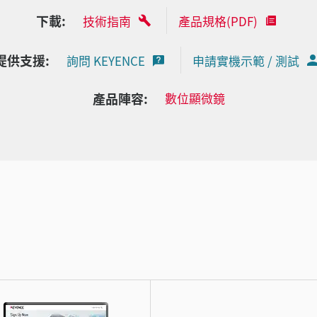
下載:
技術指南
產品規格(PDF)
提供支援:
詢問 KEYENCE
申請實機示範 / 測試
產品陣容:
數位顯微鏡