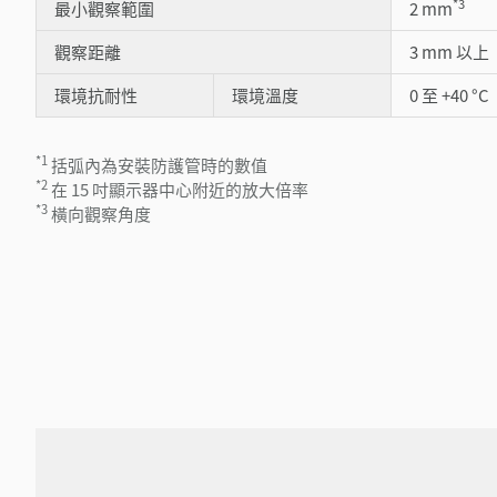
*3
最小觀察範圍
2 mm
觀察距離
3 mm 以上
環境抗耐性
環境溫度
0 至 +40 °C
*1
括弧內為安裝防護管時的數值
*2
在 15 吋顯示器中心附近的放大倍率
*3
橫向觀察角度