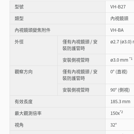
型號
VH-B27
類型
內視鏡頭
內視鏡頭變焦附件
VH-BA
外徑
僅有內視鏡頭 / 安
ø2.7 (ø3.0
裝防護管時
*1
安裝側視管時
ø3.0 mm
觀察方向
僅有內視鏡頭 / 安
0° (直視)
裝防護管時
安裝側視管時
90° (側視)
有效長度
185.3 mm
*2
最大觀測倍率
150x
視角
32°