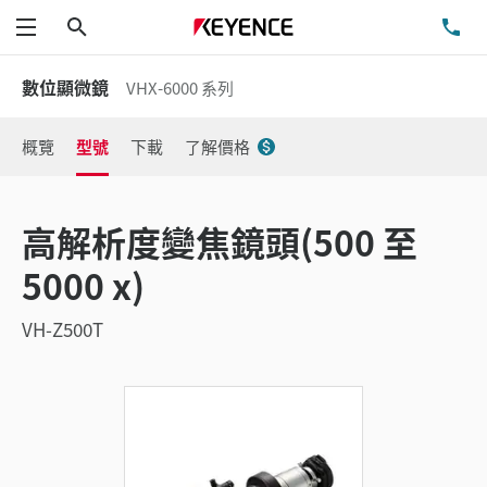
搜尋
洽
功能表
數位顯微鏡
VHX-6000 系列
概覽
型號
下載
了解價格
高解析度變焦鏡頭(500 至
5000 x)
VH-Z500T