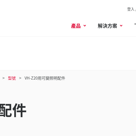
登入 
產品
解決方案
型號
VH-Z20用可變照明配件
明配件