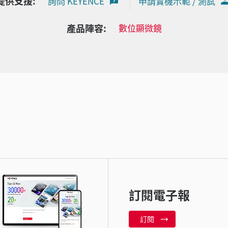
提供支援:
詢問 KEYENCE
申請實機示範 / 測試
產品陣容:
數位顯微鏡
訂閱電子報
訂閱