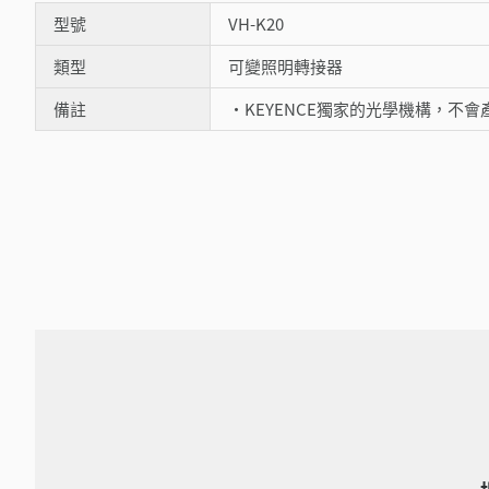
型號
VH-K20
類型
可變照明轉接器
備註
・KEYENCE獨家的光學機構，不會