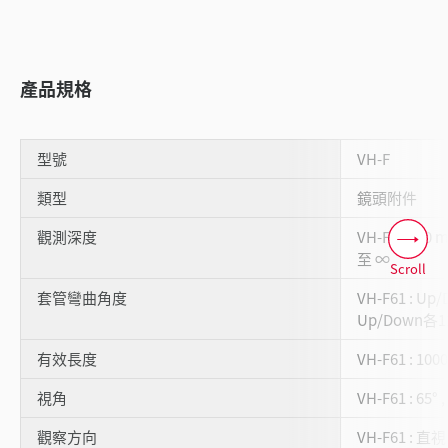
產品規格
型號
VH-F
類型
鏡頭附件
觀測深度
VH-F61 : 10 
至 ∞
Scroll
套管彎曲角度
VH-F61 : Up/
Up/Down各12
有效長度
VH-F61 : 100
視角
VH-F61 : 65° ,
觀察方向
VH-F61 : 直視 