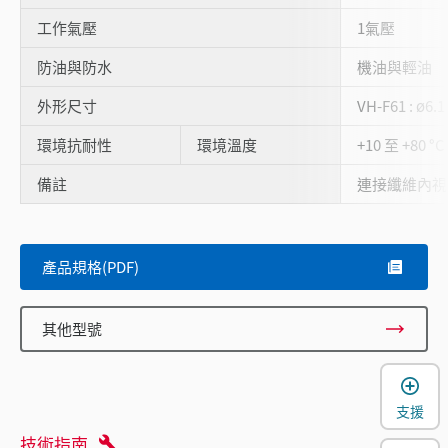
工作氣壓
1氣壓
防油與防水
機油與輕油
外形尺寸
VH-F61 : ø6
環境抗耐性
環境溫度
+10 至 +80 °C
備註
連接纖維內視
產品規格(PDF)
其他型號
支援
技術指南