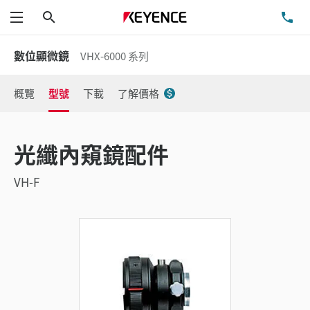
搜尋
洽
功能表
數位顯微鏡
VHX-6000 系列
概覽
型號
下載
了解價格
光纖內窺鏡配件
VH-F