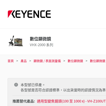
數位顯微鏡
VHX-2000 系列
首頁
產品
顯微鏡 / 表面測量儀
數位顯微鏡
數位顯微鏡
本型號已停產。
各型號是否符合認證標準，以出貨當時的認證情況為準
推薦替代產品:
通用型變焦鏡頭(100 至 1000 x) - VH-Z100UT