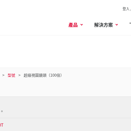
登入 
產品
解決方案
型號
超級視圖鏡頭（100倍）
。
0T