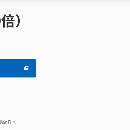
0倍）
購配件。