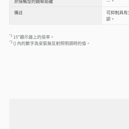
非接觸型的觀察距離
―
備註
可抑制具有
認。
*1
15"顯示器上的倍率。
*2
() 內的數字為安裝無反射照明頭時的值。