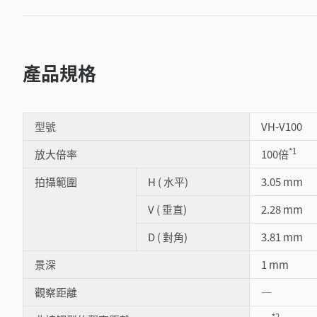
產品規格
型號
VH-V100
*1
放大倍率
100倍
拍攝範圍
H ( 水平)
3.05 mm
V ( 垂直)
2.28 mm
D ( 對角)
3.81 mm
景深
1 mm
觀察距離
―
*2