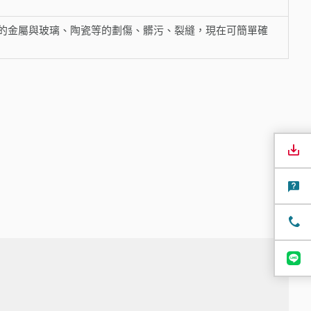
察的金屬與玻璃、陶瓷等的劃傷、髒污、裂縫，現在可簡單確