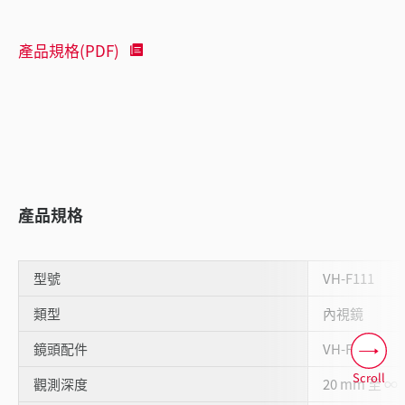
產品規格(PDF)
產品規格
型號
VH-F111
類型
內視鏡
鏡頭配件
VH-F
Scroll
觀測深度
20 mm 至 ∞