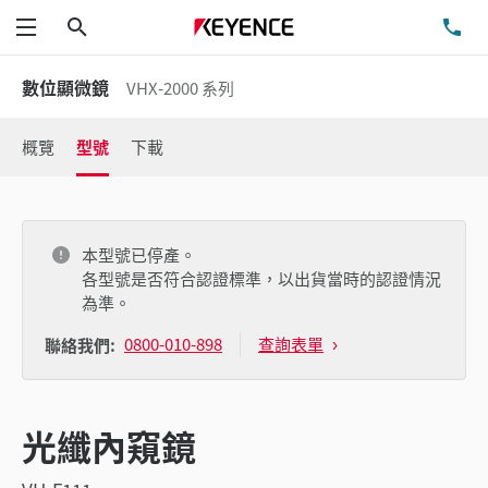
搜尋
洽
功能表
數位顯微鏡
VHX-2000 系列
概覽
型號
下載
本型號已停產。
各型號是否符合認證標準，以出貨當時的認證情況
為準。
0800-010-898
查詢表單
聯絡我們:
光纖內窺鏡