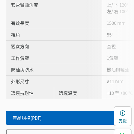
套管彎曲角度
上/ 下 120°、
左/ 右 100°
有效長度
1500 mm
視角
55°
觀察方向
直視
工作氣壓
1氣壓
防油與防水
機油與輕油
外形尺寸
ø11 mm
環境抗耐性
環境溫度
+10 至 +80 °C
產品規格(PDF)
支援