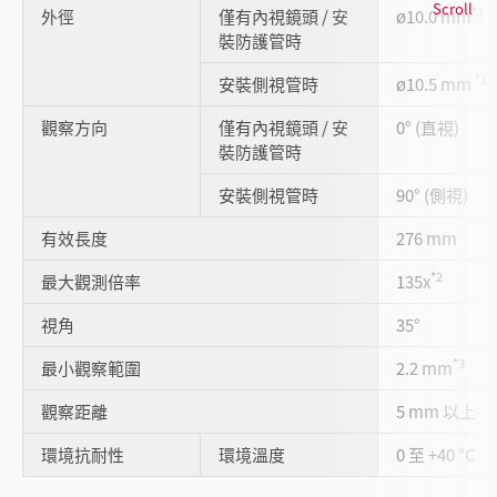
Scroll
*1
外徑
僅有內視鏡頭 / 安
ø10.0 mm
裝防護管時
*1
安裝側視管時
ø10.5 mm
觀察方向
僅有內視鏡頭 / 安
0° (直視)
裝防護管時
安裝側視管時
90° (側視)
有效長度
276 mm
*2
最大觀測倍率
135x
視角
35°
*3
最小觀察範圍
2.2 mm
觀察距離
5 mm 以上
環境抗耐性
環境溫度
0 至 +40 °C