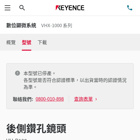
搜尋
洽
功能表
數位顯微系統
VHX-1000 系列
概覽
型號
下載
本型號已停產。
各型號是否符合認證標準，以出貨當時的認證情況
為準。
0800-010-898
查詢表單
聯絡我們:
後側鑽孔鏡頭