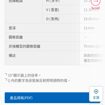
拍攝範圍
H ( 水平)
15.25 mm
Scroll
V ( 垂直)
11.38 mm
D ( 對角)
19.05 mm
景深
12 mm
觀察距離
―
非接觸型的觀察距離
70 mm (62 m
備註
與顯微鏡相比
獲取到鮮明的
*1
15"顯示器上的倍率。
*2
() 內的數字為安裝無反射照明頭時的值。
支援
產品規格(PDF)