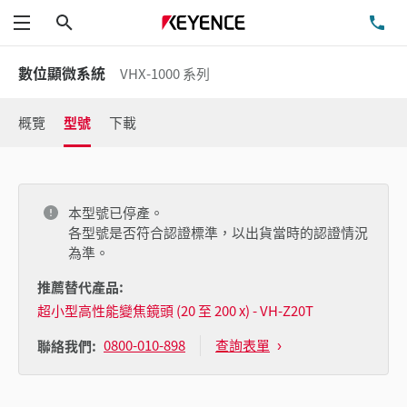
搜尋
洽
功能表
數位顯微系統
VHX-1000 系列
概覽
型號
下載
本型號已停產。
各型號是否符合認證標準，以出貨當時的認證情況
為準。
推薦替代產品:
超小型高性能變焦鏡頭 (20 至 200 x) - VH-Z20T
0800-010-898
查詢表單
聯絡我們: