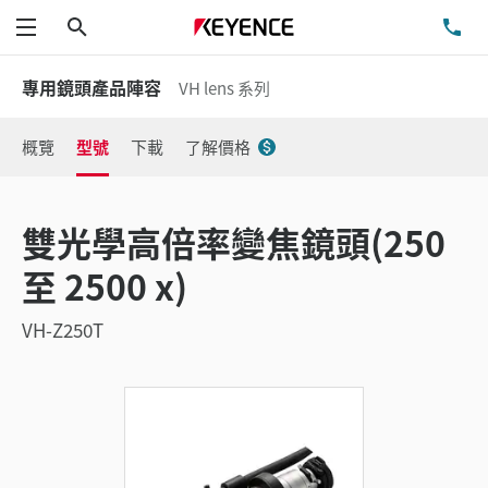
搜尋
洽
功能表
專用鏡頭產品陣容
VH lens 系列
概覽
型號
下載
了解價格
雙光學高倍率變焦鏡頭(250
至 2500 x)
VH-Z250T