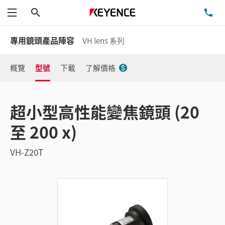
搜尋
洽
功能表
專用鏡頭產品陣容
VH lens 系列
概覽
型號
下載
了解價格
超小型高性能變焦鏡頭 (20
至 200 x)
VH-Z20T