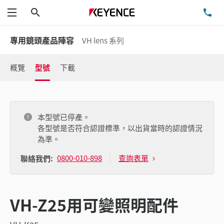
搜尋
洽
功能表
專用鏡頭產品陣容
VH lens 系列
概覽
型號
下載
本型號已停產。
各型號是否符合認證標準，以出貨當時的認證情況
為準。
0800-010-898
查詢表單
聯絡我們:
VH-Z25用可變照明配件