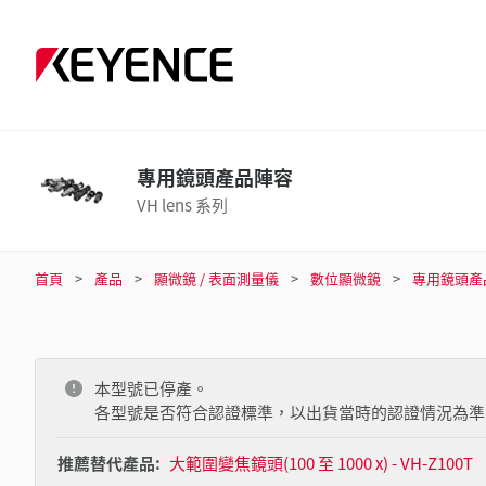
專用鏡頭產品陣容
VH lens 系列
首頁
產品
顯微鏡 / 表面測量儀
數位顯微鏡
專用鏡頭產
本型號已停產。
各型號是否符合認證標準，以出貨當時的認證情況為準
推薦替代產品:
大範圍變焦鏡頭(100 至 1000 x) - VH-Z100T