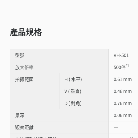
產品規格
型號
VH-501
*1
放大倍率
500倍
拍攝範圍
H ( 水平)
0.61 mm
V ( 垂直)
0.46 mm
D ( 對角)
0.76 mm
景深
0.06 mm
觀察距離
―
*2