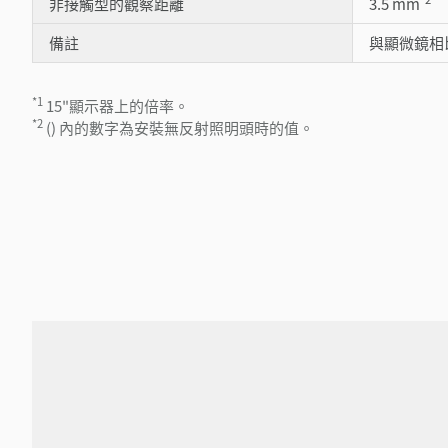
非接觸型的觀察距離
3.5 mm
備註
與顯微鏡相
*1
15"顯示器上的倍率。
*2
() 內的數字為安裝無反射照明頭時的值。