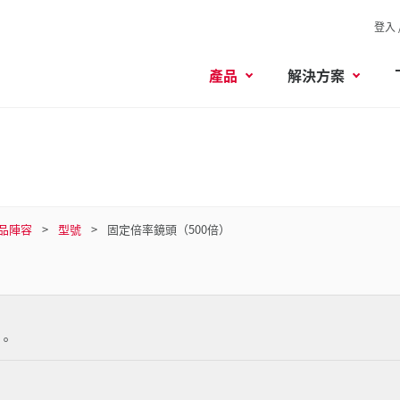
登入 
產品
解決方案
品陣容
型號
固定倍率鏡頭（500倍）
。