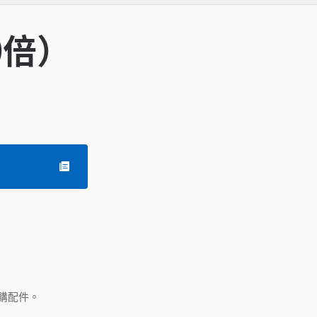
0倍）
購配件。