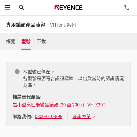
搜尋
洽
功能表
專用鏡頭產品陣容
VH lens 系列
概覽
型號
下載
本型號已停產。
各型號是否符合認證標準，以出貨當時的認證情況
為準。
推薦替代產品:
超小型高性能變焦鏡頭 (20 至 200 x) - VH-Z20T
0800-010-898
查詢表單
聯絡我們: