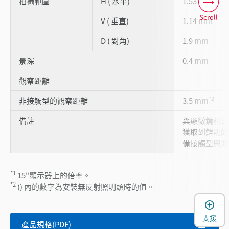
拍攝範圍
H ( 水平)
1.53 mm
Scroll
V ( 垂直)
1.14 mm
D ( 對角)
1.9 mm
景深
0.4 mm
觀察距離
―
*2
非接觸型的觀察距離
3.5 mm
備註
與顯微鏡相比
獲取到鮮明的
備接觸型與非
*1
15"顯示器上的倍率。
*2
() 內的數字為安裝無反射照明頭時的值。
支援
產品規格(PDF)