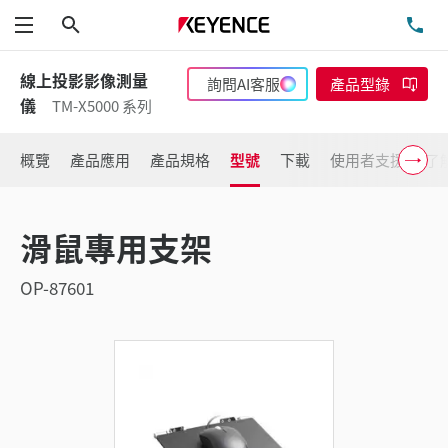
搜尋
洽
功能表
線上投影影像測量
詢問AI客服
產品型錄
儀
TM-X5000 系列
概覽
產品應用
產品規格
型號
下載
使用者支援
了
滑鼠專用支架
OP-87601