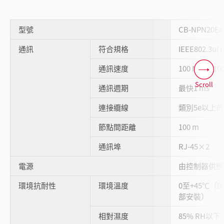
型號
CB-NPN20EA
通訊
符合規格
IEEE802.3u(
通訊速度
100 Mbps(10
Scroll
通訊週期
最快1 ms
連接纜線
類別5e以上的
節點間距離
100 m
通訊埠
RJ-45×2
電源
由控制器供應
環境抗耐性
環境溫度
0至+45℃（D
部安裝）
相對濕度
85% RH以