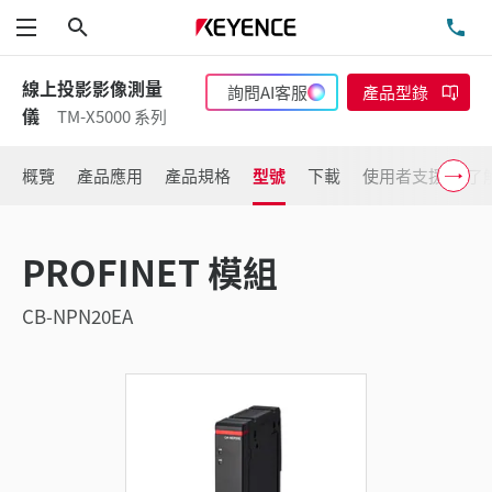
搜尋
洽
功能表
線上投影影像測量
詢問AI客服
產品型錄
儀
TM-X5000 系列
概覽
產品應用
產品規格
型號
下載
使用者支援
了
PROFINET 模組
CB-NPN20EA