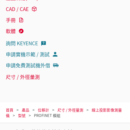
CAD / CAE
手冊
軟體
詢問 KEYENCE
申請實機示範 / 測試
申請免費測試機外借
尺寸 / 外徑量測
首頁
產品
位移計
尺寸 / 外徑量測
線上投影影像測量
儀
型號
PROFINET 模組