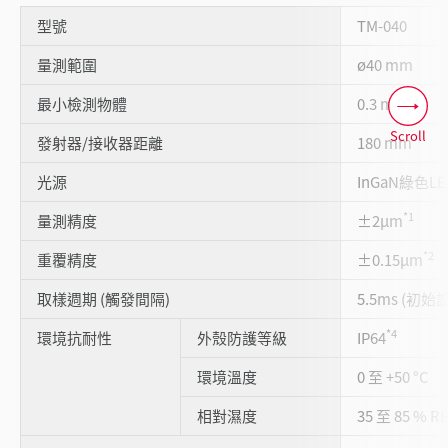
型號
TM-040
量測範圍
ø40 mm
最小檢測物體
0.3 mm
Scroll
發射器/接收器距離
180 mm
光源
InGaN綠色LE
*1
量測精度
±2µm
*2
重覆精度
±0.15µm
取樣週期 (觸發間隔)
5.5ms (初始
*4
環境抗耐性
外殼防護等級
IP64
環境溫度
0 至 +50 °C
相對濕度
35 至 85 % 