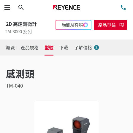
搜尋
洽
功能表
2D 高速測微計
詢問AI客服
產品型錄
TM-3000 系列
概覽
產品規格
型號
下載
了解價格
感測頭
TM-040