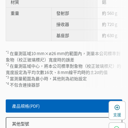
材質
鋁
重量
發射部
約 560 g
接收器
約 720 g
基座部
約 630 g
*1
在量測區域10 mm×ø26 mm的範圍內，測量本公司標準對
象物（校正玻璃標尺）寬度時的誤差
*2
在量測區域中心，將本公司標準對象物（校正玻璃標尺）的
寬度設定為平均次數16次、8 mm線平均時的±2σ的值
*3
當測量範圍為最小時，其他則為初始設定
*4
不包含連接器部
產品規格(PDF)
支援
其他型號