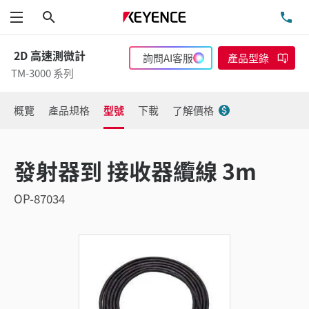
搜尋
洽
功能表
2D 高速測微計
詢問AI客服
產品型錄
TM-3000 系列
概覽
產品規格
型號
下載
了解價格
發射器到 接收器纜線 3m
OP-87034