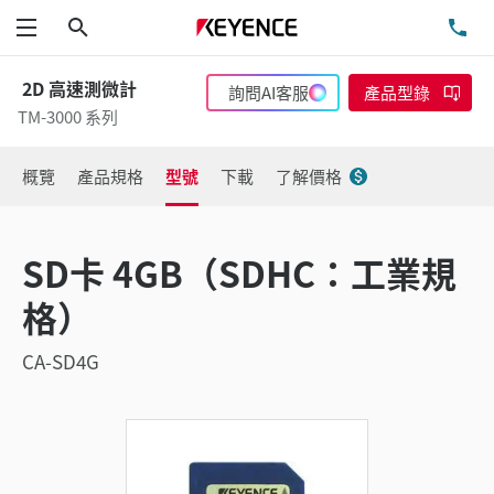
搜尋
洽
功能表
2D 高速測微計
詢問AI客服
產品型錄
TM-3000 系列
概覽
產品規格
型號
下載
了解價格
SD卡 4GB（SDHC：工業規
格）
CA-SD4G