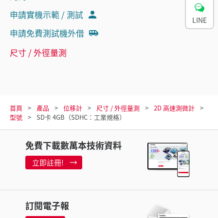
申請實機示範 / 測試
LINE
申請免費測試機外借
尺寸 / 外徑量測
首頁
產品
位移計
尺寸 / 外徑量測
2D 高速測微計
型號
SD卡 4GB（SDHC：工業規格）
免費下載數萬本技術資料
立即註冊!
訂閱電子報