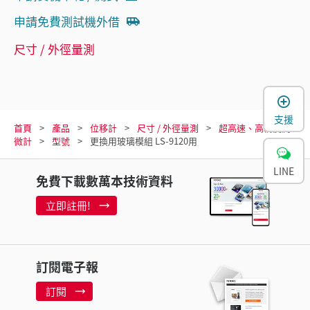
申請免費測試機外借
尺寸 / 外徑量測
支援
首頁
產品
位移計
尺寸 / 外徑量測
超高速、高精度測
微計
型號
更換用玻璃模組 LS-9120用
LINE
免費下載數萬本技術資料
立即註冊!
訂閱電子報
訂閱