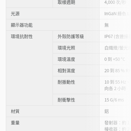
取樣週期
4,000 次/秒
光源
InGaN 綠色 L
顯示器功能
無
環境抗耐性
外殼防護等級
IP67 (含連接
環境光照
白熾燈/螢光燈：
環境溫度
0 到 +50 °C
相對濕度
20 到 85 % 
耐振動性
10 到 55 Hz
向各 2 小時
耐衝擊性
15 G/6 ms
材質
鋁
重量
發射器：約 13
接收器：約 28