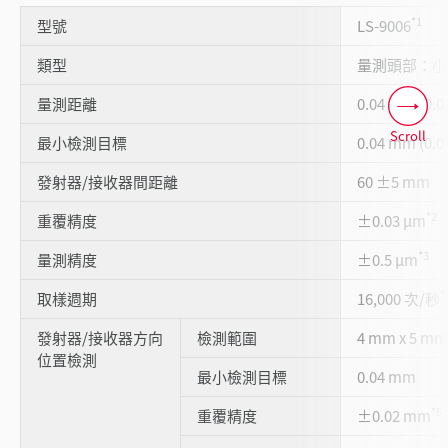
*1
型號
LS-9006
類型
量測頭部：小
量測距離
0.04 mm (0.
Scroll
最小檢測目標
0.04 mm (0.
發射器/接收器間距離
60 ±5 mm
*2
重覆精度
±0.03 µm
*3
量測精度
±0.5 µm
*
取樣週期
16,000 次/秒
發射器/接收器方向
檢測範圍
4 mm x 5 mm
位置檢測
最小檢測目標
0.04 mm
*5
重覆精度
±0.02 mm