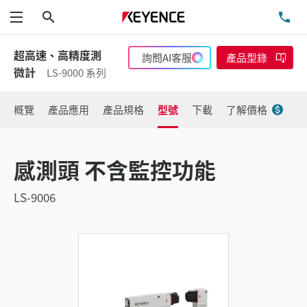
搜尋
洽
功能表
超高速、高精度測
詢問AI客服
產品型錄
微計
LS-9000 系列
概覽
產品應用
產品規格
型號
下載
了解價格
感測頭 不含監控功能
LS-9006