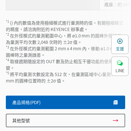
底座：約 180 
*1
() 內的數值為使用極細模式進行量測時的值。有關極細模式
的精度，請洽詢附近的 KEYENCE 辦事處。
*2
在外徑模式的量測範圍中心，將 ø1.0 mm 的圓棒外徑設定
為量測平均次數 2,048 次時的 ±2σ 值。
*3
在外徑模式的量測範圍 2 mm x 4 mm 內，移動 ø1.0 mm 的
支援
圓棒時之量測誤差。
*4
取樣週期隨設定的 OUT 數及防止相互干擾功能的使用而改
變。
LINE
*5
將平均量測次數設定為 512 次，在量測區域中心量測 ø1.0
mm 的圓棒位置時的 ±2σ 值。
產品規格(PDF)
其他型號