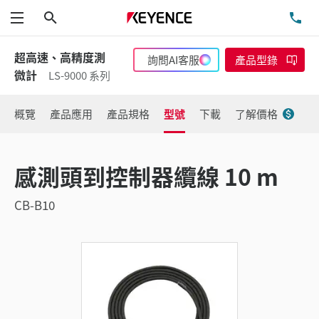
搜尋
洽
功能表
超高速、高精度測
詢問AI客服
產品型錄
微計
LS-9000 系列
概覽
產品應用
產品規格
型號
下載
了解價格
感測頭到控制器纜線 10 m
CB-B10