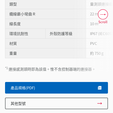
類型
量測頭連接纜
纜線最小彎曲 R
22 mm
Scroll
線長度
10 m
環境抗耐性
外殼防護等級
IP67 (IEC6052
材質
PVC
重量
約 750 g
*1
連接感測頭時即為該值。惟不含控制器端的連接器。
產品規格(PDF)
其他型號