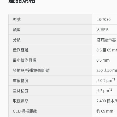
型號
LS-7070
類型
大直徑
分類
沒有顯示器 
量測距離
0.5 至 65 
最小檢測目標
0.5 mm
發射器/接收器間距離
250 ±50 
*1
重覆精度
±0.2 µm
*2
量測精度
±3 µm
取樣週期
2,400 樣本
CCD 掃描距離
約 69 mm