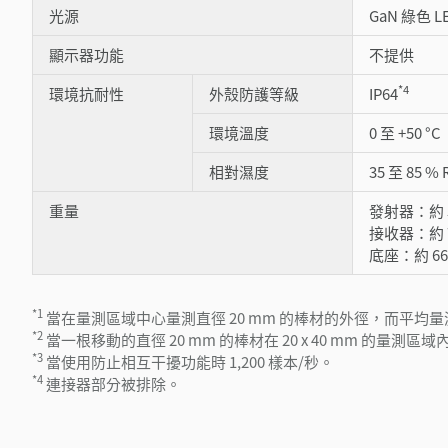
光源
GaN 綠色 L
顯示器功能
不提供
*4
環境抗耐性
外殼防護等級
IP64
環境溫度
0 至 +50 °C
相對濕度
35 至 85 %
重量
發射器：約 5
接收器：約 7
底座：約 660
*1
當在量測區域中心量測直徑 20 mm 的棒材的外徑，而平均量測次
*2
當一根移動的直徑 20 mm 的棒材在 20 x 40 mm 的量測
*3
當使用防止相互干擾功能時 1,200 樣本/秒。
*4
連接器部分被排除。