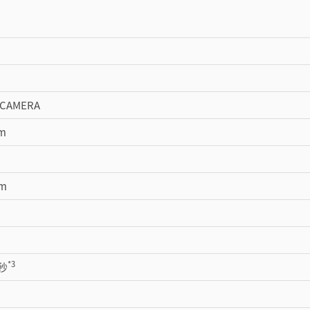
CAMERA
mm
mm
*3
/秒