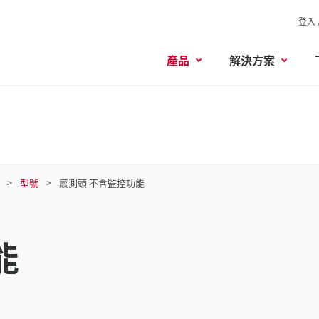
登入 
產品
解決方案
型號
感測頭 不含監控功能
能