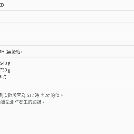
ED
 RH (無凝結)
40 g
30 g
 g
數設置為 512 時 ±2σ 的值。
區域內被量測時發生的錯誤。