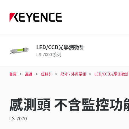
LED/CCD光學測微計
LS-7000 系列
首頁
產品
位移計
尺寸 / 外徑量測
LED/CCD光學測微計
感測頭 不含監控功
LS-7070