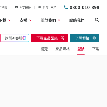
0800-010-898
/ 註冊
人才招募
台灣
中文
下載
支援
關於我們
聯絡我們
搜尋
詢問AI客服
下載產品型錄
了解價格
概覽
產品規格
型號
下載