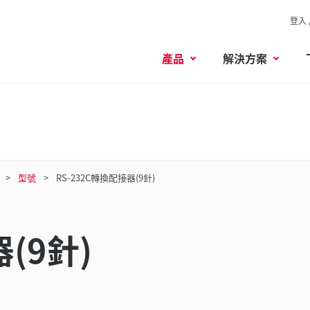
登入 
產品
解決方案
型號
RS-232C轉換配接器(9針)
(9針)