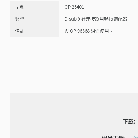
型號
OP-26401
類型
D-sub 9 針連接器用轉換適配器
備註
與 OP-96368 組合使用。
下載: