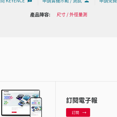
問 KEYENCE
申請實機示範 / 測試
申請免費
產品陣容:
尺寸 / 外徑量測
訂閱電子報
訂閱