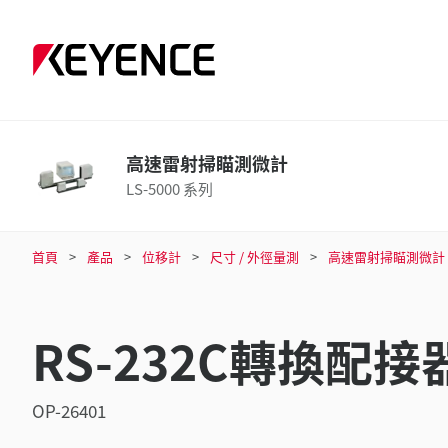
高速雷射掃瞄測微計
LS-5000 系列
首頁
產品
位移計
尺寸 / 外徑量測
高速雷射掃瞄測微計
RS-232C轉換配接器
OP-26401