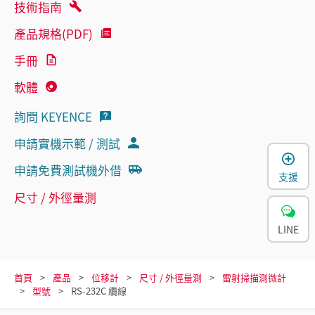
技術指南
產品規格(PDF)
手冊
軟體
詢問 KEYENCE
申請實機示範 / 測試
申請免費測試機外借
支援
尺寸 / 外徑量測
LINE
首頁
產品
位移計
尺寸 / 外徑量測
雷射掃描測微計
型號
RS-232C 纜線