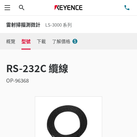
搜尋
洽
功能表
雷射掃描測微計
LS-3000 系列
概覽
型號
下載
了解價格
RS-232C 纜線
OP-96368