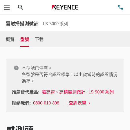
搜尋
洽
功能表
雷射掃描測微計
LS-3000 系列
概覽
型號
下載
本型號已停產。
各型號是否符合認證標準，以出貨當時的認證情況
為準。
推薦替代產品:
超高速、高精度測微計 - LS-9000 系列
0800-010-898
查詢表單
聯絡我們:
感測頭