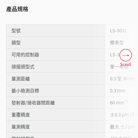
產品規格
型號
LS-3032
類型
標準型
可用的控制器
LS-3100/LS-
Scroll
掃描頭型式
單一本體
量測距離
0.3 至 30 mm
最小檢測目標
0.3 mm
*1
發射器/接收器間距離
60 mm
重覆精度
±0.3 µm (
*
量測精度
最大 ±2 µm