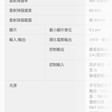
雷射掃描率
400 次掃描/
雷射掃描速度
63 m/s
雷射掃描範圍
約 33 mm
顯示
最小顯示單位
0.1 µm
輸入/輸出
類比電壓輸出
±6 V，輸出
控制輸出
繼電器輸出：3P
2 A (電阻性負
控制輸入
同步保持、雷射
至 5)
無電壓輸入 (
光源
不可見紅外線
輸出：3.0 mW 
長：780 nm
雷射分類：I 類
Part 1040.