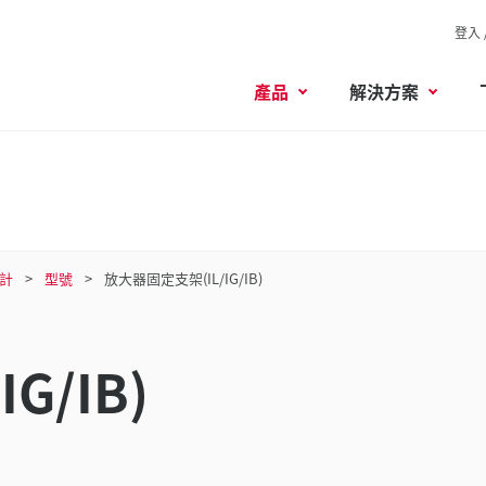
登入 
產品
解決方案
微計
型號
放大器固定支架(IL/IG/IB)
G/IB)