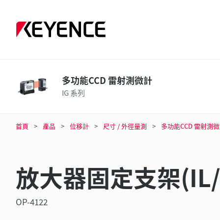
多功能CCD 雷射測微計
IG 系列
首頁
產品
位移計
尺寸 / 外徑量測
多功能CCD 雷射測
放大器固定支架(IL/I
OP-4122