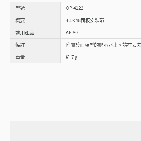
型號
OP-4122
概要
48×48面板安裝環。
適用產品
AP-80
備註
附屬於面板型的顯示器上。請在丟
重量
約 7 g