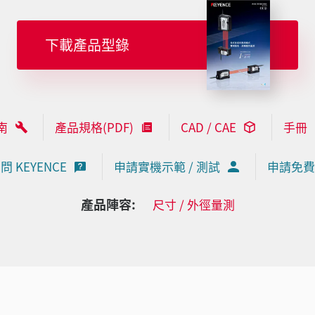
下載產品型錄
南
產品規格(PDF)
CAD / CAE
手冊
問 KEYENCE
申請實機示範 / 測試
申請免費
產品陣容:
尺寸 / 外徑量測