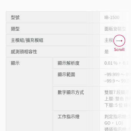
型號
IB-1500
類型
面板安裝型
主模組/擴充模組
主模組
Scroll
感測頭相容性
是
顯示
顯示解析度
0.01 %， 0.1
顯示範圍
–99.999 ～ 99
–99.9 ～ 99.
數字顯示方式
雙層7 段顯示
上層: 雙色 (綠
下層: 5 位 
工作指示燈
判定指示燈: 雙色
GO， LO)
通道指示燈: 綠色