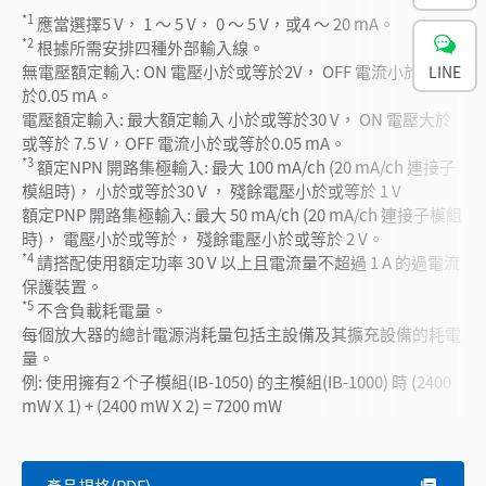
*1
應當選擇5 V， 1 ～ 5 V， 0 ～ 5 V，或4 ～ 20 mA。
*2
根據所需安排四種外部輸入線。
無電壓額定輸入: ON 電壓小於或等於2V， OFF 電流小於或等
LINE
於0.05 mA。
電壓額定輸入: 最大額定輸入 小於或等於30 V， ON 電壓大於
或等於 7.5 V，OFF 電流小於或等於0.05 mA。
*3
額定NPN 開路集極輸入: 最大 100 mA/ch (20 mA/ch 連接子
模組時)， 小於或等於30 V ， 殘餘電壓小於或等於 1 V
額定PNP 開路集極輸入: 最大 50 mA/ch (20 mA/ch 連接子模組
時)， 電壓小於或等於， 殘餘電壓小於或等於 2 V。
*4
請搭配使用額定功率 30 V 以上且電流量不超過 1 A 的過電流
保護裝置。
*5
不含負載耗電量。
每個放大器的總計電源消耗量包括主設備及其擴充設備的耗電
量。
例: 使用擁有2 个子模組(IB-1050) 的主模組(IB-1000) 時 (2400
mW X 1) + (2400 mW X 2) = 7200 mW
產品規格(PDF)