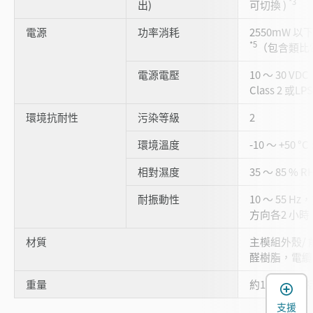
*3
出)
可切換 )
電源
功率消耗
2550mW 以
*5
（包含類比
電源電壓
10 ～ 30 VD
Class 2 或LP
環境抗耐性
污染等級
2
環境溫度
-10 ～ +50 °
相對濕度
35 ～ 85 % R
耐振動性
10 ～ 55 H
方向各2 小時
材質
主模組外殼/ 
醛樹脂，電纜: 
重量
約170 g（
支援