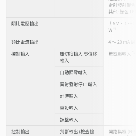
雷射發射警告指
其他: 綠色 LED
類比電壓輸出
±5 V， 1 ～ 
*1
W
類比電流輸出
4 ～ 20 mA
*2
控制輸入
庫切換輸入 零位移
無電壓輸入
輸入
自動歸零輸入
雷射發射停止 輸入
計時輸入
重設輸入
調整輸入
控制輸出
判斷輸出 (檢查輸
開路集極 (NPN