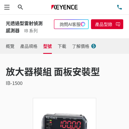
搜尋
洽
功能表
光透過型雷射偵測
詢問AI客服
產品型錄
感測器
IB 系列
概覽
產品規格
型號
下載
了解價格
放大器模組 面板安裝型
IB-1500