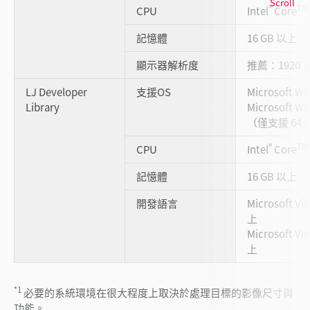
Scroll
®
TM
CPU
Intel
Core
記憶體
16 GB 以上
顯示器解析度
推薦：1920 
LJ Developer
支援OS
Microsoft Wi
Library
Microsoft Wi
（僅支援 64
®
TM
CPU
Intel
Core
記憶體
16 GB 以上
開發語言
Microsoft Vis
上
Microsoft Vi
上
*1
必要的系統環境在很大程度上取決於處理目標的影像尺寸與
功能。