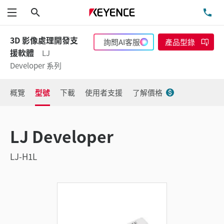
搜尋
洽
功能表
3D 影像處理開發支
詢問AI客服
產品型錄
援軟體
LJ
Developer 系列
概覽
型號
下載
使用者支援
了解價格
LJ Developer
LJ-H1L