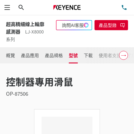
搜尋
洽
功能表
超高精細線上輪廓
詢問AI客服
產品型錄
感測器
LJ-X8000
系列
概覽
產品應用
產品規格
型號
下載
使用者支援
了
控制器專用滑鼠
OP-87506