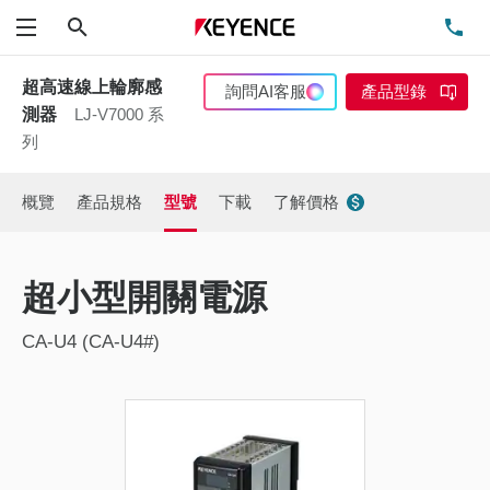
搜尋
洽
功能表
超高速線上輪廓感
詢問AI客服
產品型錄
測器
LJ-V7000 系
列
概覽
產品規格
型號
下載
了解價格
超小型開關電源
CA-U4 (CA-U4#)