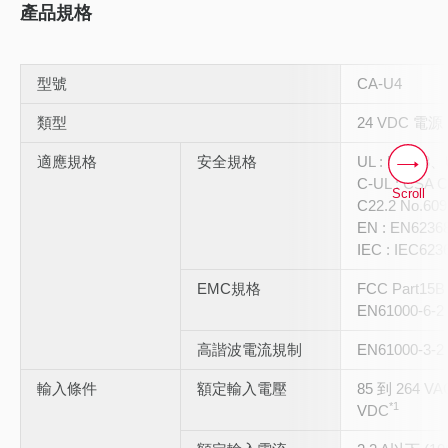
產品規格
型號
CA-U4
類型
24 VDC 電源
適應規格
安全規格
UL : UL508、
C-UL : CSA C
Scroll
C22.2 No.609
EN : EN623
IEC : IEC623
EMC規格
FCC Part15B
EN61000-6-2
高諧波電流規制
EN61000-3-2
輸入條件
額定輸入電壓
85 到 264 VAC
*1
VDC