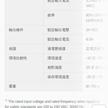
額定輸入電流
2.2 A以下 (10
VAC)
效率
82% (100 VAC
(100%負載下
輸出條件
額定輸出電壓
24 VDC
額定輸出電流
6.5A
保護
過電壓保護
定電流垂下方
環境抗耐性
環境溫度
-10 至 +55 
相對濕度
25 至 85 % 
保存環境溫度
-20 至 +70 
重量
約 700 g
*1
The rated input voltage and rated frequency when applying
for safety standards are 100 to 240 VAC, 50/60 Hz.