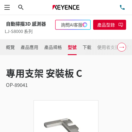
搜尋
洽
功能表
自動掃描3D 感測器
詢問AI客服
產品型錄
LJ-S8000 系列
概覽
產品應用
產品規格
型號
下載
使用者支援
了
專用支架 安裝板 C
OP-89041