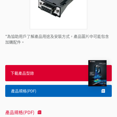
*為協助用戶了解產品用途及安裝方式，產品圖片中可能包含
加購配件。
下載產品型錄
產品規格(PDF)
產品規格(PDF)