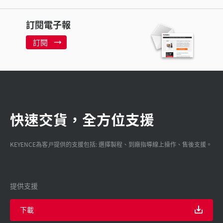
訂閱電子報
訂閱
快速交貨，全方位支援
KEYENCE為客戸提供的支援包括: 選擇製程、到廠指導線上操作、售後支援。
提供支援
下載