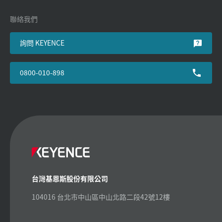
聯絡我們
詢問 KEYENCE
0800-010-898
台灣基恩斯股份有限公司
104016 台北市中山區中山北路二段42號12樓