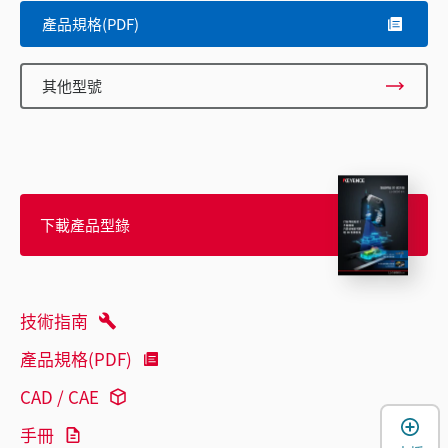
產品規格(PDF)
其他型號
下載產品型錄
技術指南
產品規格(PDF)
CAD / CAE
手冊