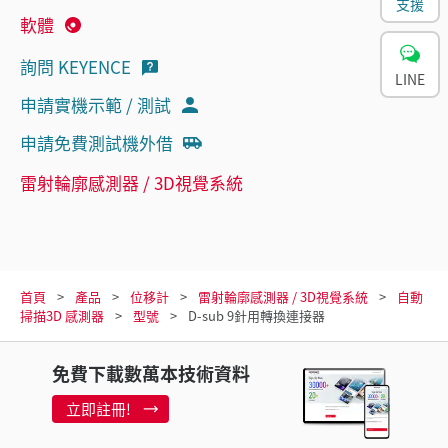
支援
軟體
詢問 KEYENCE
LINE
申請實機示範 / 測試
申請免費測試機外借
雷射輪廓感測器 / 3D視覺系統
首頁
產品
位移計
雷射輪廓感測器 / 3D視覺系統
自動
掃描3D 感測器
型號
D-sub 9針用轉換連接器
免費下載數萬本技術資料
立即註冊!