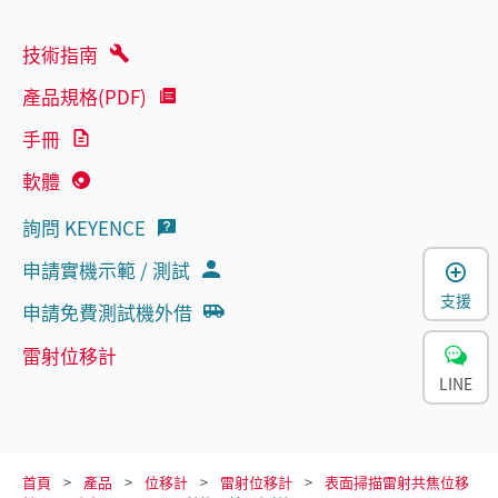
技術指南
產品規格(PDF)
手冊
軟體
詢問 KEYENCE
申請實機示範 / 測試
支援
申請免費測試機外借
雷射位移計
LINE
首頁
產品
位移計
雷射位移計
表面掃描雷射共焦位移