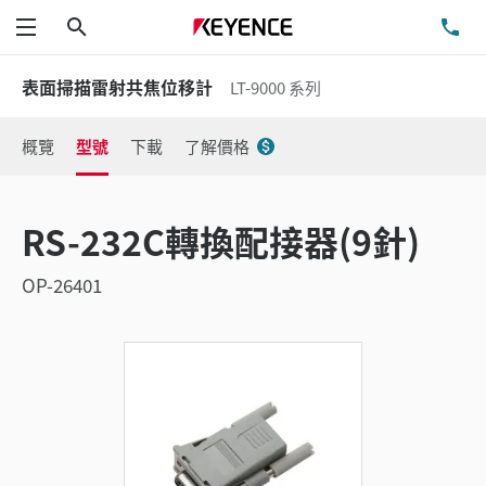
搜尋
洽
功能表
表面掃描雷射共焦位移計
LT-9000 系列
概覽
型號
下載
了解價格
RS-232C轉換配接器(9針)
OP-26401