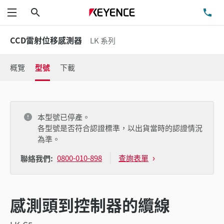
搜尋
洽
功能表
CCD雷射位移感測器
LK 系列
概覽
型號
下載
本型號已停產。
各型號是否符合認證標準，以出貨當時的認證情況
為準。
0800-010-898
查詢表單
聯絡我們:
感測頭到控制器的纜線