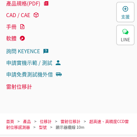
產品規格(PDF)
CAD / CAE
支援
手冊
軟體
LINE
詢問 KEYENCE
申請實機示範 / 測試
申請免費測試機外借
雷射位移計
首頁
產品
位移計
雷射位移計
超高速、高精度CCD雷
射位移感測器
型號
顯示器纜線 10m