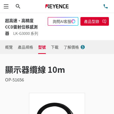
搜尋
洽
功能表
超高速、高精度
詢問AI客服
產品型錄
CCD雷射位移感測
器
LK-G3000 系列
概覽
產品規格
型號
下載
了解價格
顯示器纜線 10m
OP-51656