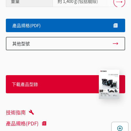
重量
約 1,400 g (包括纜線)
Scroll
產品規格(PDF)
其他型號
下載產品型錄
技術指南
產品規格(PDF)