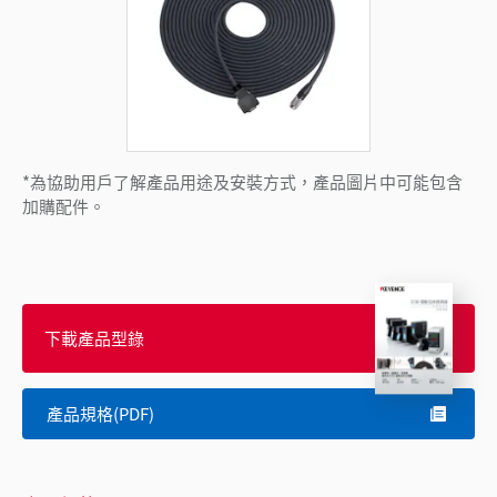
*為協助用戶了解產品用途及安裝方式，產品圖片中可能包含
加購配件。
下載產品型錄
產品規格(PDF)