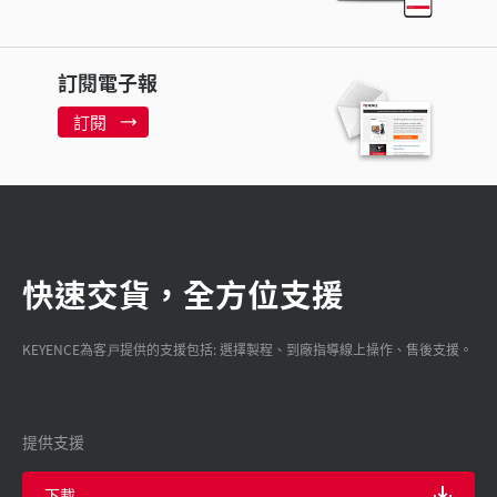
訂閱電子報
訂閱
快速交貨，全方位支援
KEYENCE為客戸提供的支援包括: 選擇製程、到廠指導線上操作、售後支援。
提供支援
下載