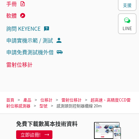
手冊
支援
軟體
詢問 KEYENCE
LINE
申請實機示範 / 測試
申請免費測試機外借
雷射位移計
首頁
產品
位移計
雷射位移計
超高速、高精度CCD雷
射位移感測器
型號
感測頭到控制器纜線 20m
免費下載數萬本技術資料
立即註冊!