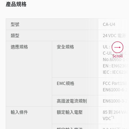
產品規格
型號
CA-U4
類型
24 VDC 電源
適應規格
安全規格
UL : UL508、
C-UL : CSA C
Scroll
No.60950-1-0
EN : EN6236
IEC : IEC6236
EMC規格
FCC Part15B
EN61000-6-2
高諧波電流規制
EN61000-3-2
輸入條件
額定輸入電壓
85 到 264 VAC 
*1
VDC