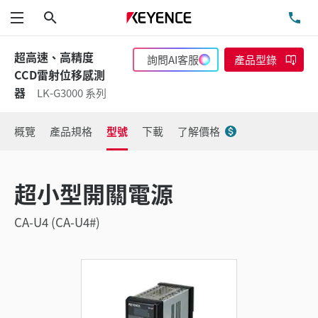
搜尋
洽
功能表
超高速、高精度
詢問AI客服
產品型錄
CCD雷射位移感測
器
LK-G3000 系列
概覽
產品規格
型號
下載
了解價格
超小型開關電源
CA-U4 (CA-U4#)