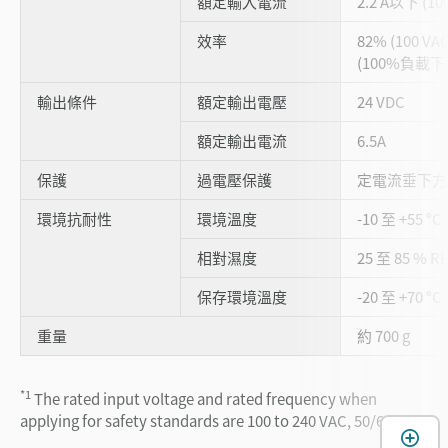
額定輸入電流
2.2 A以下 (10
效率
82% (100 VAC
(100%負載下
輸出條件
額定輸出電壓
24 VDC
額定輸出電流
6.5A
保護
過電壓保護
定電流垂下方
環境抗耐性
環境溫度
-10 至 +55 °
相對濕度
25 至 85 % 
保存環境溫度
-20 至 +70 °
重量
約 700 g
*1
The rated input voltage and rated frequency when
applying for safety standards are 100 to 240 VAC, 50/60 Hz.